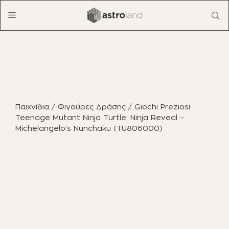
Μετάβαση
Menu
σε
περιεχόμενο
ΠΡΟΪΟΝΤΑ
ΈΠΙΠΛΑ ΕΣΩΤΕΡΙΚΟΎ ΧΏΡΟΥ
Παιχνίδια
/
Φιγούρες Δράσης
/ Giochi Preziosi
ΈΠΙΠΛΑ ΕΞΩΤΕΡΙΚΟΎ ΧΏΡΟΥ
Teenage Mutant Ninja Turtle: Ninja Reveal –
Michelangelo’s Nunchaku (TU806000)
ΟΙΚΙΑΚΌΣ ΕΞΟΠΛΙΣΜΌΣ
ΈΠΙΠΛΑ ΓΡΑΦΕΊΟΥ
ΠΑΙΧΝΊΔΙΑ
ΔΙΑΚΌΣΜΗΣΗ
ΕΠΑΓΓΕΛΜΑΤΙΚΆ ΈΠΙΠΛΑ
BOHO CHIC
ΒΙΒΛΊΑ