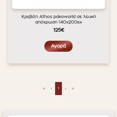
ΈΠΙΠΛΑ ΚΉΠΟΥ
ΦΟΙΤΗΤΙΚΑ ΠΑΚΕΤΑ
Κρεβάτι Athos pakoworld σε λευκή
απόχρωση 140x200εκ
ΦΩΤΙΣΜΌΣ
125€
EN STOCK
NOTRE CONCEPT
Αγορά
LOOKBOOK
ESPACE PRO
‹‹
‹
1
›
››