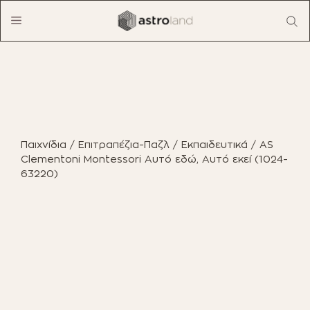
Μετάβαση
Menu
σε
περιεχόμενο
ΠΡΟΪΟΝΤΑ
ΈΠΙΠΛΑ ΕΣΩΤΕΡΙΚΟΎ ΧΏΡΟΥ
Παιχνίδια
/
Επιτραπέζια-Παζλ
/
Εκπαιδευτικά
/ AS
ΈΠΙΠΛΑ ΕΞΩΤΕΡΙΚΟΎ ΧΏΡΟΥ
Clementoni Montessori Αυτό εδώ, Αυτό εκεί (1024-
63220)
ΟΙΚΙΑΚΌΣ ΕΞΟΠΛΙΣΜΌΣ
ΈΠΙΠΛΑ ΓΡΑΦΕΊΟΥ
ΠΑΙΧΝΊΔΙΑ
ΔΙΑΚΌΣΜΗΣΗ
ΕΠΑΓΓΕΛΜΑΤΙΚΆ ΈΠΙΠΛΑ
BOHO CHIC
ΒΙΒΛΊΑ