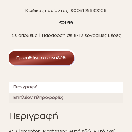
Κωδικός προϊόντος:
8005125632206
€
21.99
Σε απόθεμα | Παράδοση σε 8-12 εργάσιμες μέρες
AS
Clementoni
Προσθήκη στο καλάθι
Montessori
Αυτό
εδώ,
Αυτό
εκεί
Περιγραφή
(1024-
63220)
Επιπλέον πληροφορίες
ποσότητα
Περιγραφή
AS Clementoni Montessori Αυτό εδώ, Αυτό εκεί