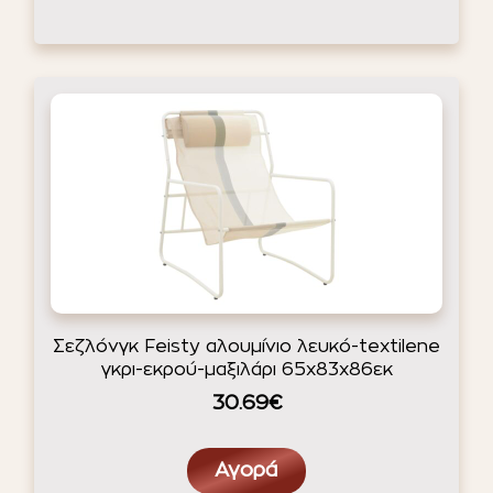
Σεζλόνγκ Feisty αλουμίνιο λευκό-textilene
γκρι-εκρού-μαξιλάρι 65x83x86εκ
30.69€
Αγορά