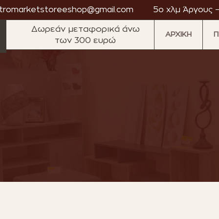
tromarketstoreeshop@gmail.com
5ο χλμ Άργους –
Δωρεάν μεταφορικά άνω
ΑΡΧΙΚΗ
Π
των 300 ευρώ
·
·
·
·
·
market
Astromarket
Astromarket
Astromarket
Astromarket
Astromarket
As