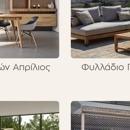
ν Απρίλιος
Φυλλάδιο 