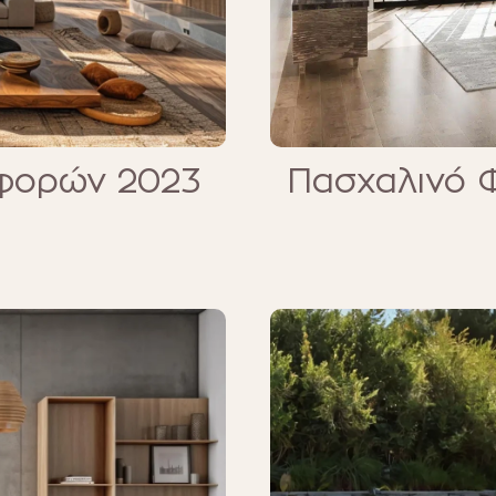
φορών 2023
Πασχαλινό 