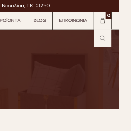
 Ναυπλίου, T.K. 21250
0
ΡΟΪΟΝΤΑ
BLOG
ΕΠΙΚΟΙΝΩΝΙΑ
·
·
tromarket
Astromarket