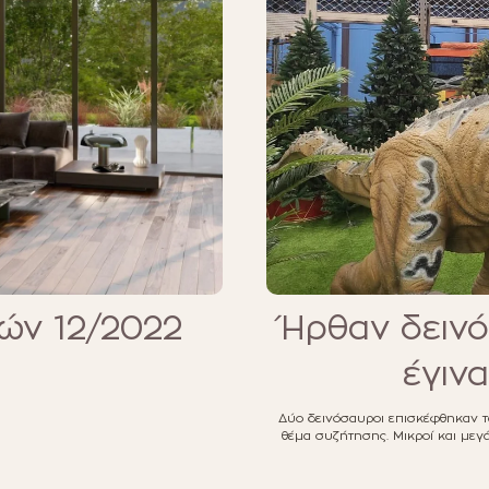
ών 12/2022
Ήρθαν δεινό
έγινα
Δύο δεινόσαυροι επισκέφθηκαν τ
θέμα συζήτησης. Μικροί και μεγ