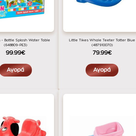
s - Battle Splash Water Table
Little Tikes Whale Teeter Totter Blue
(648809-PE3)
(487910070)
99.99€
79.99€
Αγορά
Αγορά