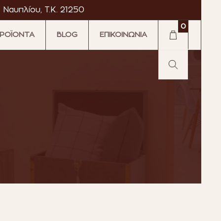
 Ναυπλίου, T.K. 21250
0
ΡΟΪΟΝΤΑ
BLOG
ΕΠΙΚΟΙΝΩΝΙΑ
·
·
tromarket
Astromarket