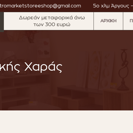
tromarketstoreeshop@gmail.com
5ο χλμ Άργους –
Δωρεάν μεταφορικά άνω
ΑΡΧΙΚΗ
Π
των 300 ευρώ
·
·
·
·
·
ικής Χαράς
market
Astromarket
Astromarket
Astromarket
Astromarket
Astromarket
As