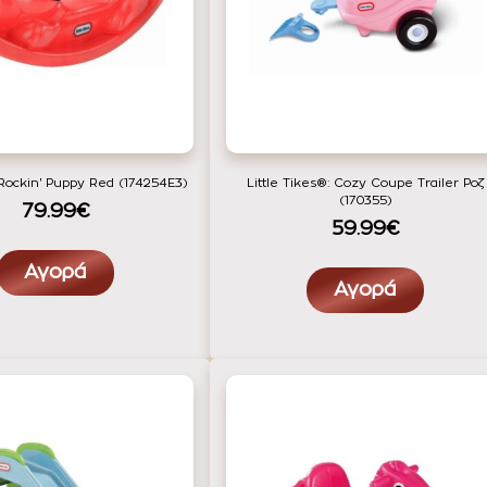
s Rockin' Puppy Red (174254E3)
Little Tikes®: Cozy Coupe Trailer Ροζ
(170355)
79.99€
59.99€
Αγορά
Αγορά