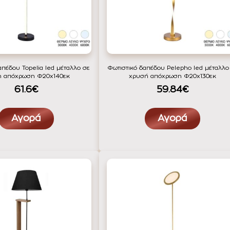
απέδου Topelia led μέταλλο σε
Φωτιστικό δαπέδου Pelepho led μέταλλο
η απόχρωση Φ20x140εκ
χρυσή απόχρωση Φ20x130εκ
61.6€
59.84€
Αγορά
Αγορά