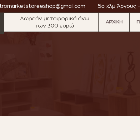
tromarketstoreeshop@gmail.com
5ο χλμ Άργους –
Δωρεάν μεταφορικά άνω
ΑΡΧΙΚΗ
Π
των 300 ευρώ
·
·
·
·
·
market
Astromarket
Astromarket
Astromarket
Astromarket
Astromarket
As