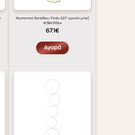
α
Φωτιστικό δαπέδου Firdo Ε27 χρυσό-μπεζ
Φ38x155εκ
67.1€
Αγορά