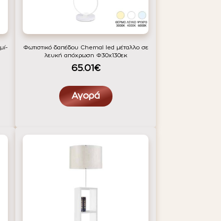
μί-
Φωτιστικό δαπέδου Chemal led μέταλλο σε
λευκή απόχρωση Φ30x130εκ
65.01€
Αγορά