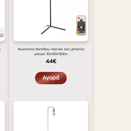
ε
Φωτιστικό δαπέδου Nanek led μέταλλο
μαύρο 30x30x120εκ
44€
Αγορά