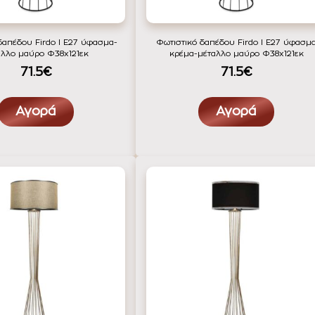
δαπέδου Firdo I Ε27 ύφασμα-
Φωτιστικό δαπέδου Firdo I Ε27 ύφασμ
αλλο μαύρο Φ38x121εκ
κρέμα-μέταλλο μαύρο Φ38x121εκ
71.5€
71.5€
Αγορά
Αγορά