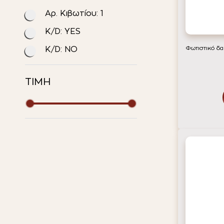
Αρ. Κιβωτίου: 1
K/D: YES
K/D: NO
Φωτιστικό δα
ΤΙΜΗ