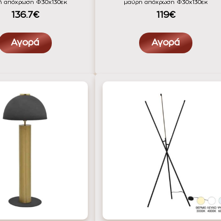
ή απόχρωση Φ30x130εκ
μαύρη απόχρωση Φ30x130εκ
136.7€
119€
Αγορά
Αγορά