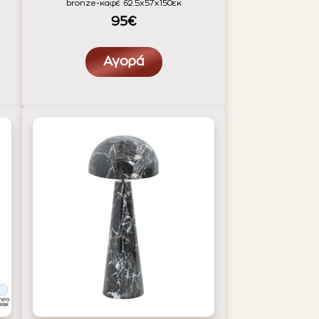
bronze-καφέ 62.5x57x150εκ
95€
Αγορά