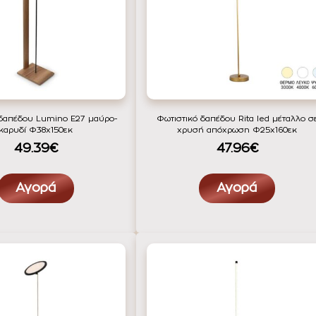
 δαπέδου Lumino Ε27 μαύρο-
Φωτιστικό δαπέδου Rita led μέταλλο σ
καρυδί Φ38x150εκ
χρυσή απόχρωση Φ25x160εκ
49.39€
47.96€
Αγορά
Αγορά