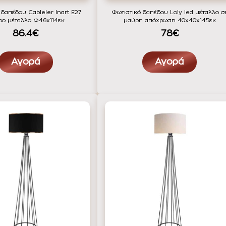
 δαπέδου Cableler Inart Ε27
Φωτιστικό δαπέδου Loly led μέταλλο σ
ρο μέταλλο Φ46x114εκ
μαύρη απόχρωση 40x40x145εκ
86.4€
78€
Αγορά
Αγορά