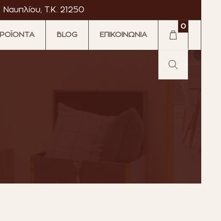
 Ναυπλίου, T.K. 21250
0
ΡΟΪΟΝΤΑ
BLOG
ΕΠΙΚΟΙΝΩΝΙΑ
·
·
tromarket
Astromarket