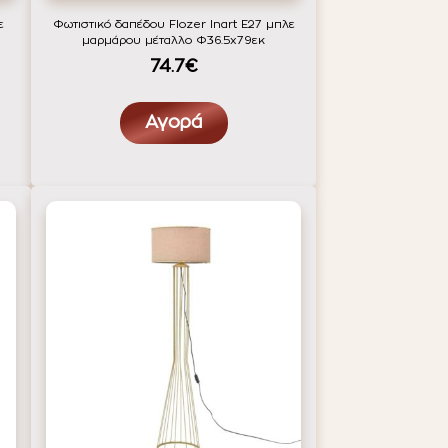
ε
Φωτιστικό δαπέδου Flozer Inart Ε27 μπλε
μαρμάρου μέταλλο Φ36.5x79εκ
74.7€
Αγορά