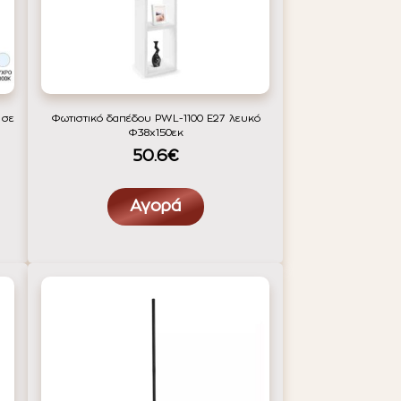
 σε
Φωτιστικό δαπέδου PWL-1100 Ε27 λευκό
Φ38x150εκ
50.6€
Αγορά