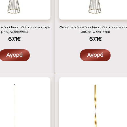
πέδου Firdo Ε27 χρυσό-ασημί-
Φωτιστικό δαπέδου Firdo Ε27 χρυσό-αση
μπεζ Φ38x155εκ
μαύρο Φ38x155εκ
67.1€
67.1€
Αγορά
Αγορά