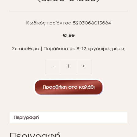
Κωδικός προϊόντος:
5203068013684
€
1.99
Σε απόθεμα | Παράδοση σε 8-12 εργάσιμες μέρες
-
+
AS
Disney
Marvel:
Προσθήκη στο καλάθι
Spidey
and
his
Amazing
Friends
Περιγραφή
-
Bubble
Blowing
Περιγραφή