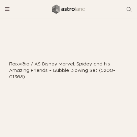
Μετάβαση
Menu
σε
περιεχόμενο
ΠΡΟΪΟΝΤΑ
ΈΠΙΠΛΑ ΕΣΩΤΕΡΙΚΟΎ ΧΏΡΟΥ
Παιχνίδια
/ AS Disney Marvel: Spidey and his
ΈΠΙΠΛΑ ΕΞΩΤΕΡΙΚΟΎ ΧΏΡΟΥ
Amazing Friends – Bubble Blowing Set (5200-
01368)
ΟΙΚΙΑΚΌΣ ΕΞΟΠΛΙΣΜΌΣ
ΈΠΙΠΛΑ ΓΡΑΦΕΊΟΥ
ΠΑΙΧΝΊΔΙΑ
ΔΙΑΚΌΣΜΗΣΗ
ΕΠΑΓΓΕΛΜΑΤΙΚΆ ΈΠΙΠΛΑ
BOHO CHIC
ΒΙΒΛΊΑ