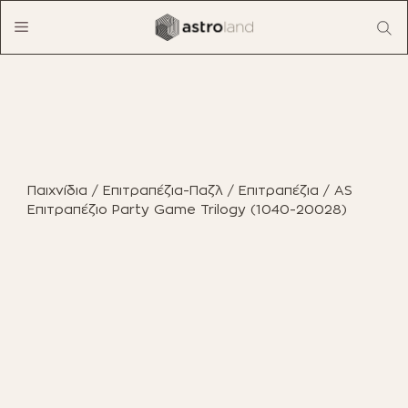
Μετάβαση
Menu
σε
περιεχόμενο
ΠΡΟΪΟΝΤΑ
ΈΠΙΠΛΑ ΕΣΩΤΕΡΙΚΟΎ ΧΏΡΟΥ
Παιχνίδια
/
Επιτραπέζια-Παζλ
/
Επιτραπέζια
/ AS
ΈΠΙΠΛΑ ΕΞΩΤΕΡΙΚΟΎ ΧΏΡΟΥ
Επιτραπέζιο Party Game Trilogy (1040-20028)
ΟΙΚΙΑΚΌΣ ΕΞΟΠΛΙΣΜΌΣ
ΈΠΙΠΛΑ ΓΡΑΦΕΊΟΥ
ΠΑΙΧΝΊΔΙΑ
ΔΙΑΚΌΣΜΗΣΗ
ΕΠΑΓΓΕΛΜΑΤΙΚΆ ΈΠΙΠΛΑ
BOHO CHIC
ΒΙΒΛΊΑ