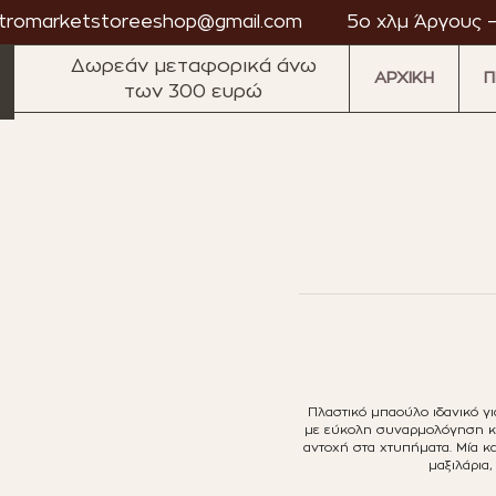
tromarketstoreeshop@gmail.com
5ο χλμ Άργους –
Δωρεάν μεταφορικά άνω
ΑΡΧΙΚΗ
Π
των 300 ευρώ
·
·
·
·
·
market
Astromarket
Astromarket
Astromarket
Astromarket
Astromarket
As
Πλαστικό μπαούλο ιδανικό γ
με εύκολη συναρμολόγηση και
αντοχή στα χτυπήματα. Μία κ
μαξιλάρια,