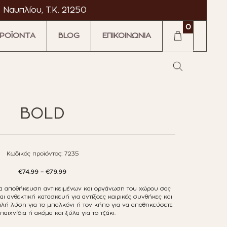
 Ναυπλίου, T.K. 21250
0
ΡΟΪΟΝΤΑ
BLOG
ΕΠΙΚΟΙΝΩΝΙΑ
·
·
BOLD
tromarket
Astromarket
Κωδικός προϊόντος:
7235
Price
€
74.99
–
€
79.99
range:
€74.99
ια αποθήκευση αντικειμένων και οργάνωση του χώρου σας
through
 ανθεκτική κατασκευή για αντίξοες καιρικές συνθήκες και
€79.99
αλή λύση για το μπαλκόνι ή τον κήπο για να αποθηκεύσετε
 παιχνίδια ή ακόμα και ξύλα για το τζάκι.