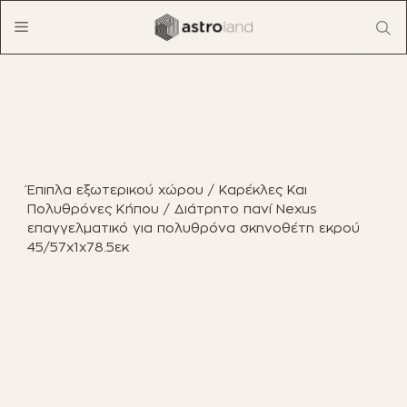
Μετάβαση
Menu
σε
περιεχόμενο
ΠΡΟΪΟΝΤΑ
ΈΠΙΠΛΑ ΕΣΩΤΕΡΙΚΟΎ ΧΏΡΟΥ
Έπιπλα εξωτερικού χώρου
/
Καρέκλες Και
ΈΠΙΠΛΑ ΕΞΩΤΕΡΙΚΟΎ ΧΏΡΟΥ
Πολυθρόνες Κήπου
/ Διάτρητο πανί Nexus
επαγγελματικό για πολυθρόνα σκηνοθέτη εκρού
ΟΙΚΙΑΚΌΣ ΕΞΟΠΛΙΣΜΌΣ
45/57x1x78.5εκ
ΈΠΙΠΛΑ ΓΡΑΦΕΊΟΥ
ΠΑΙΧΝΊΔΙΑ
ΔΙΑΚΌΣΜΗΣΗ
ΕΠΑΓΓΕΛΜΑΤΙΚΆ ΈΠΙΠΛΑ
BOHO CHIC
ΒΙΒΛΊΑ