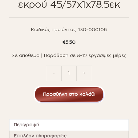
εκρού 45/57x1x78.5εκ
Κωδικός προϊόντος:
130-000106
€
5.50
Σε απόθεμα | Παράδοση σε 8-12 εργάσιμες μέρες
-
+
Διάτρητο
πανί
Nexus
Προσθήκη στο καλάθι
επαγγελματικό
για
πολυθρόνα
σκηνοθέτη
εκρού
Περιγραφή
45/57x1x78.5εκ
ποσότητα
Επιπλέον πληροφορίες