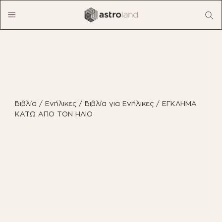
Μετάβαση
Menu
σε
περιεχόμενο
ΠΡΟΪΟΝΤΑ
ΈΠΙΠΛΑ ΕΣΩΤΕΡΙΚΟΎ ΧΏΡΟΥ
Βιβλία
/
Ενήλικες
/
Βιβλία για Ενήλικες
/ ΕΓΚΛΗΜΑ
ΈΠΙΠΛΑ ΕΞΩΤΕΡΙΚΟΎ ΧΏΡΟΥ
ΚΑΤΩ ΑΠΟ ΤΟΝ ΗΛΙΟ
ΟΙΚΙΑΚΌΣ ΕΞΟΠΛΙΣΜΌΣ
ΈΠΙΠΛΑ ΓΡΑΦΕΊΟΥ
ΠΑΙΧΝΊΔΙΑ
ΔΙΑΚΌΣΜΗΣΗ
ΕΠΑΓΓΕΛΜΑΤΙΚΆ ΈΠΙΠΛΑ
BOHO CHIC
ΒΙΒΛΊΑ