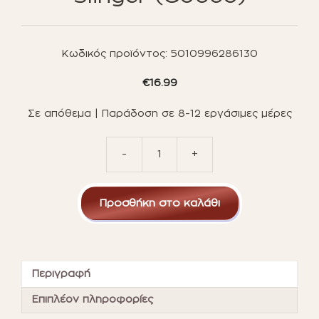
Κωδικός προϊόντος:
5010996286130
€
16.99
Σε απόθεμα | Παράδοση σε 8-12 εργάσιμες μέρες
-
+
Hasbro
Spidey
And
Προσθήκη στο καλάθι
His
Amazing
Friends:
Role
Play
Περιγραφή
-
Spidey
Επιπλέον πληροφορίες
Bubble