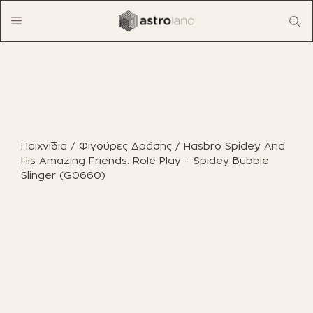
Μετάβαση
Menu
σε
περιεχόμενο
ΠΡΟΪΟΝΤΑ
ΈΠΙΠΛΑ ΕΣΩΤΕΡΙΚΟΎ ΧΏΡΟΥ
Παιχνίδια
/
Φιγούρες Δράσης
/ Hasbro Spidey And
ΈΠΙΠΛΑ ΕΞΩΤΕΡΙΚΟΎ ΧΏΡΟΥ
His Amazing Friends: Role Play – Spidey Bubble
Slinger (G0660)
ΟΙΚΙΑΚΌΣ ΕΞΟΠΛΙΣΜΌΣ
ΈΠΙΠΛΑ ΓΡΑΦΕΊΟΥ
ΠΑΙΧΝΊΔΙΑ
ΔΙΑΚΌΣΜΗΣΗ
ΕΠΑΓΓΕΛΜΑΤΙΚΆ ΈΠΙΠΛΑ
BOHO CHIC
ΒΙΒΛΊΑ