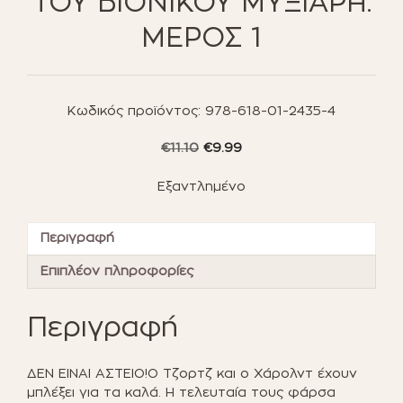
ΤΟΥ ΒΙΟΝΙΚΟΥ ΜΥΞΙΑΡΗ.
ΜΕΡΟΣ 1
Κωδικός προϊόντος:
978-618-01-2435-4
Original
Η
€
11.10
€
9.99
price
τρέχουσα
was:
τιμή
Εξαντλημένο
€11.10.
είναι:
€9.99.
Περιγραφή
Επιπλέον πληροφορίες
Περιγραφή
ΔΕΝ ΕΙΝΑΙ ΑΣΤΕΙΟ!Ο Τζορτζ και ο Χάρολντ έχουν
μπλέξει για τα καλά. Η τελευταία τους φάρσα