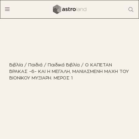
Μετάβαση
Menu
σε
περιεχόμενο
ΠΡΟΪΟΝΤΑ
ΈΠΙΠΛΑ ΕΣΩΤΕΡΙΚΟΎ ΧΏΡΟΥ
Βιβλία
/
Παιδιά
/
Παιδικά Βιβλία
/ Ο ΚΑΠΕΤΑΝ
ΈΠΙΠΛΑ ΕΞΩΤΕΡΙΚΟΎ ΧΏΡΟΥ
ΒΡΑΚΑΣ -6- ΚΑΙ Η ΜΕΓΑΛΗ, ΜΑΝΙΑΣΜΕΝΗ ΜΑΧΗ ΤΟΥ
ΒΙΟΝΙΚΟΥ ΜΥΞΙΑΡΗ. ΜΕΡΟΣ 1
ΟΙΚΙΑΚΌΣ ΕΞΟΠΛΙΣΜΌΣ
ΈΠΙΠΛΑ ΓΡΑΦΕΊΟΥ
ΠΑΙΧΝΊΔΙΑ
ΔΙΑΚΌΣΜΗΣΗ
ΕΠΑΓΓΕΛΜΑΤΙΚΆ ΈΠΙΠΛΑ
BOHO CHIC
ΒΙΒΛΊΑ