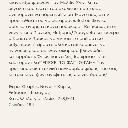
έκανε έξω φρενών τον Μέλβιν Σνίντλι, το
μεγαλύτερο φυτό του σχολείου, που τώρα
ανυπομονεί να πάρει εκδίκηση. Μόνο που, στην
προσπάθειά του να μεταμορφωθεί σε βιονικό
σούπερ αγόρι, τα κάνει μούσκεμα… Και κάπως έτσι
γεννιέται ο Βιονικός Μυξιάρης! Άραγε θα καταφέρει
ο Καπετάν Βράκας να νικήσει το αηδιαστικό
μυξοτέρας ή είμαστε όλοι καταδικασμένοι να
πνιγούμε μέσα σε έναν σιχαμερό βλεννώδη
καταρράχτη; Όπως και να ’χει, θα χρειαστείτε
χαρτομάντιλα!ΠΕΡΙΕΧΕΙ ΤΟ ΦΛΙΠ-Ο-ΡΑΜΑ!Την
πρωτοποριακή τεχνική παγκοσμίου φήμης που σας
επιτρέπει να ζωντανέψετε τις σκηνές δράσης!
Θέμα: Graphic Novel – Κόμικς
Εκδόσεις: Ψυχογιός
Κατάλληλο για ηλικίες: 7-8,9-11
Σελίδες: 184