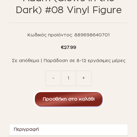
Dark) #08 Vinyl Figure
Κωδικός προϊόντος:
889698640701
€
27.99
Σε απόθεμα | Παράδοση σε 8-12 εργάσιμες μέρες
-
+
Funko
Pop!
Comic
Προσθήκη στο καλάθι
Covers:
DC
Super
Heroes
Black
Περιγραφή
Adam