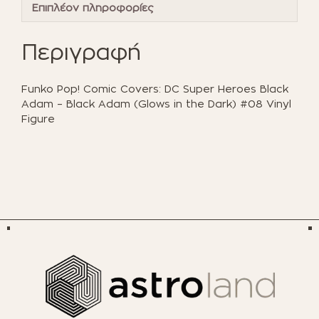
-
Επιπλέον πληροφορίες
Black
Adam
Περιγραφή
(Glows
in
the
Funko Pop! Comic Covers: DC Super Heroes Black
Dark)
Adam – Black Adam (Glows in the Dark) #08 Vinyl
#08
Figure
Vinyl
Figure
ποσότητα