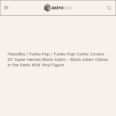
Μετάβαση
Menu
σε
περιεχόμενο
ΠΡΟΪΟΝΤΑ
ΈΠΙΠΛΑ ΕΣΩΤΕΡΙΚΟΎ ΧΏΡΟΥ
Παιχνίδια
/
Funko Pop
/ Funko Pop! Comic Covers:
ΈΠΙΠΛΑ ΕΞΩΤΕΡΙΚΟΎ ΧΏΡΟΥ
DC Super Heroes Black Adam – Black Adam (Glows
in the Dark) #08 Vinyl Figure
ΟΙΚΙΑΚΌΣ ΕΞΟΠΛΙΣΜΌΣ
ΈΠΙΠΛΑ ΓΡΑΦΕΊΟΥ
ΠΑΙΧΝΊΔΙΑ
ΔΙΑΚΌΣΜΗΣΗ
ΕΠΑΓΓΕΛΜΑΤΙΚΆ ΈΠΙΠΛΑ
BOHO CHIC
ΒΙΒΛΊΑ