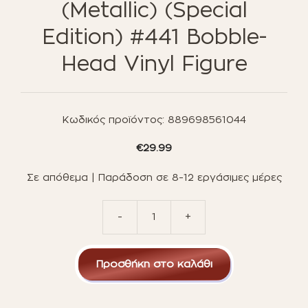
(Metallic) (Special
Edition) #441 Bobble-
Head Vinyl Figure
Κωδικός προϊόντος:
889698561044
€
29.99
Σε απόθεμα | Παράδοση σε 8-12 εργάσιμες μέρες
-
+
Funko
Pop!
Deluxe:
Προσθήκη στο καλάθι
Star
Wars
Bounty