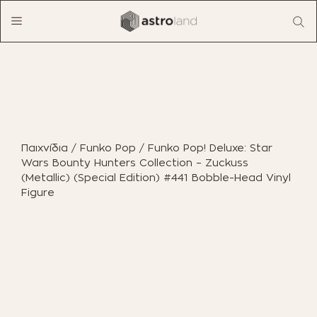
Μετάβαση
Menu
σε
περιεχόμενο
ΠΡΟΪΟΝΤΑ
ΈΠΙΠΛΑ ΕΣΩΤΕΡΙΚΟΎ ΧΏΡΟΥ
Παιχνίδια
/
Funko Pop
/ Funko Pop! Deluxe: Star
ΈΠΙΠΛΑ ΕΞΩΤΕΡΙΚΟΎ ΧΏΡΟΥ
Wars Bounty Hunters Collection – Zuckuss
(Metallic) (Special Edition) #441 Bobble-Head Vinyl
ΟΙΚΙΑΚΌΣ ΕΞΟΠΛΙΣΜΌΣ
Figure
ΈΠΙΠΛΑ ΓΡΑΦΕΊΟΥ
ΠΑΙΧΝΊΔΙΑ
ΔΙΑΚΌΣΜΗΣΗ
ΕΠΑΓΓΕΛΜΑΤΙΚΆ ΈΠΙΠΛΑ
BOHO CHIC
ΒΙΒΛΊΑ