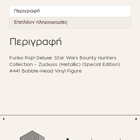
Hunters
Collection
Περιγραφή
-
Zuckuss
Επιπλέον πληροφορίες
(Metallic)
(Special
Περιγραφή
Edition)
#441
Bobble-
Funko Pop! Deluxe: Star Wars Bounty Hunters
Head
Collection – Zuckuss (Metallic) (Special Edition)
Vinyl
#441 Bobble-Head Vinyl Figure
Figure
ποσότητα