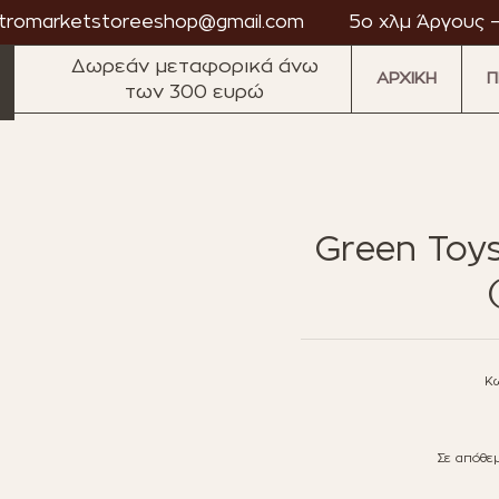
tromarketstoreeshop@gmail.com
5ο χλμ Άργους –
Δωρεάν μεταφορικά άνω
ΑΡΧΙΚΗ
Π
των 300 ευρώ
·
·
·
·
·
Green Toys
market
Astromarket
Astromarket
Astromarket
Astromarket
Astromarket
As
Κω
Σε απόθεμ