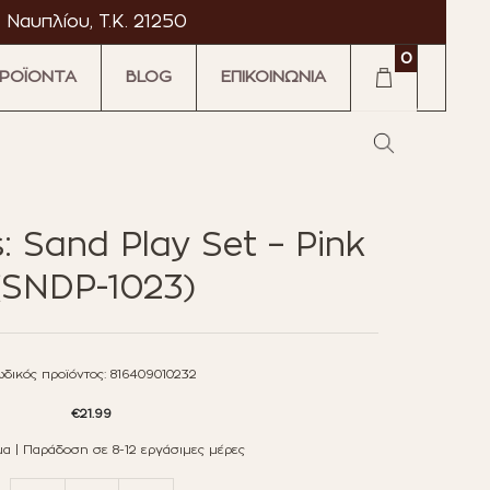
 Ναυπλίου, T.K. 21250
0
ΡΟΪΟΝΤΑ
BLOG
ΕΠΙΚΟΙΝΩΝΙΑ
·
·
: Sand Play Set – Pink
tromarket
Astromarket
(SNDP-1023)
δικός προϊόντος:
816409010232
€
21.99
α | Παράδοση σε 8-12 εργάσιμες μέρες