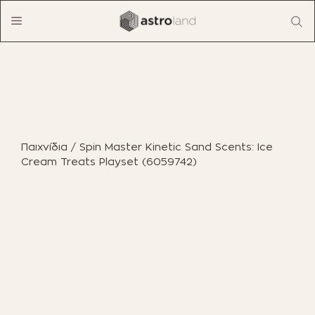
Μετάβαση
Menu
σε
περιεχόμενο
ΠΡΟΪΟΝΤΑ
ΈΠΙΠΛΑ ΕΣΩΤΕΡΙΚΟΎ ΧΏΡΟΥ
Παιχνίδια
/ Spin Master Kinetic Sand Scents: Ice
ΈΠΙΠΛΑ ΕΞΩΤΕΡΙΚΟΎ ΧΏΡΟΥ
Cream Treats Playset (6059742)
ΟΙΚΙΑΚΌΣ ΕΞΟΠΛΙΣΜΌΣ
ΈΠΙΠΛΑ ΓΡΑΦΕΊΟΥ
ΠΑΙΧΝΊΔΙΑ
ΔΙΑΚΌΣΜΗΣΗ
ΕΠΑΓΓΕΛΜΑΤΙΚΆ ΈΠΙΠΛΑ
BOHO CHIC
ΒΙΒΛΊΑ