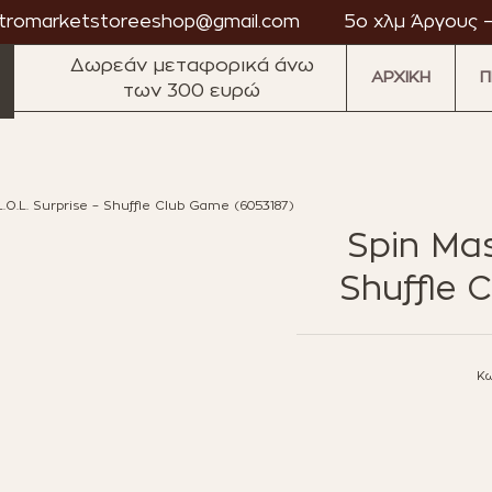
tromarketstoreeshop@gmail.com
5ο χλμ Άργους –
Δωρεάν μεταφορικά άνω
ΑΡΧΙΚΗ
Π
των 300 ευρώ
L.O.L. Surprise – Shuffle Club Game (6053187)
·
·
·
·
·
Spin Mas
market
Astromarket
Astromarket
Astromarket
Astromarket
Astromarket
As
Shuffle 
Κω