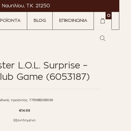
 Ναυπλίου, T.K. 21250
0
ΡΟΪΟΝΤΑ
BLOG
ΕΠΙΚΟΙΝΩΝΙΑ
·
·
ter L.O.L. Surprise –
tromarket
Astromarket
Club Game (6053187)
δικός προϊόντος:
778988268698
€
14.99
Εξαντλημένο