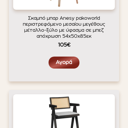
ΈΠΙΠΛΑ ΚΉΠΟΥ
ΦΟΙΤΗΤΙΚΑ ΠΑΚΕΤΑ
Σκαμπό μπαρ Anesy pakoworld
περιστρεφόμενο μεσαίου μεγέθους
ΦΩΤΙΣΜΌΣ
μέταλλο-ξύλο με ύφασμα σε μπεζ
απόχρωση 54x50x85εκ
EN STOCK
NOTRE CONCEPT
105€
LOOKBOOK
ESPACE PRO
Αγορά