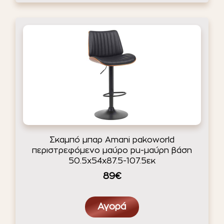
Σκαμπό μπαρ Amani pakoworld
περιστρεφόμενο μαύρο pu-μαύρη βάση
50.5x54x87.5-107.5εκ
89€
Αγορά