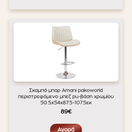
Σκαμπό μπαρ Amani pakoworld
περιστρεφόμενο μπεζ pu-βάση χρωμίου
50.5x54x87.5-107.5εκ
89€
Αγορά