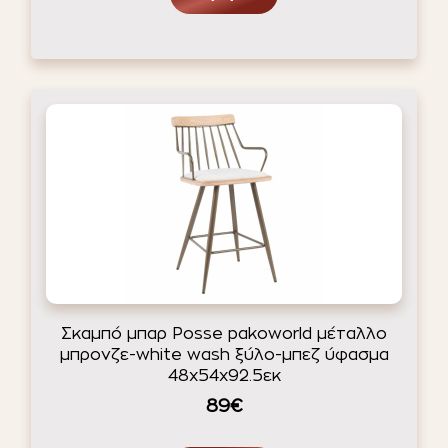
Σκαμπό μπαρ Posse pakoworld μέταλλο
μπρονζε-white wash ξύλο-μπεζ ύφασμα
48x54x92.5εκ
89€