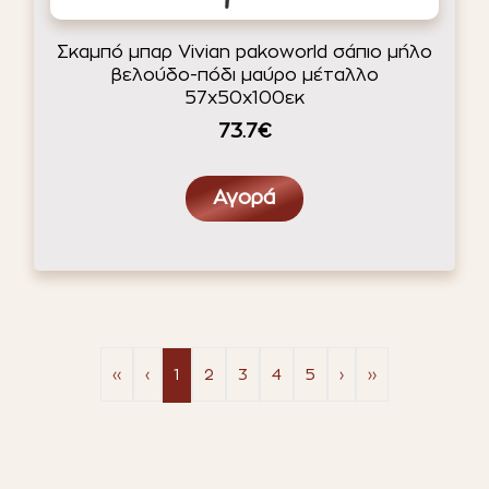
Σκαμπό μπαρ Vivian pakoworld σάπιο μήλο
βελούδο-πόδι μαύρο μέταλλο
57x50x100εκ
73.7€
Αγορά
‹‹
‹
1
2
3
4
5
›
››