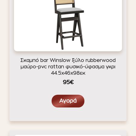
Σκαμπό bar Winslow ξύλο rubberwood
μαύρο-pvc rattan φυσικό-ύφασμα γκρι
44.5x46x98εκ
95€
Αγορά