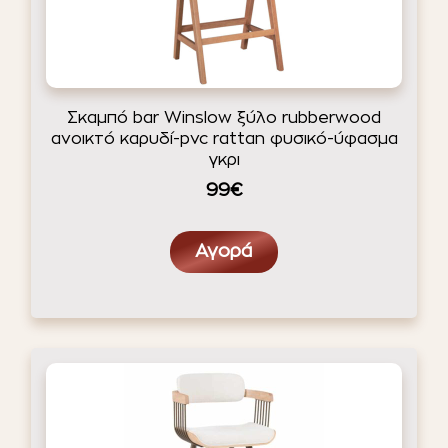
Σκαμπό bar Winslow ξύλο rubberwood
ανοικτό καρυδί-pvc rattan φυσικό-ύφασμα
γκρι
99€
Αγορά