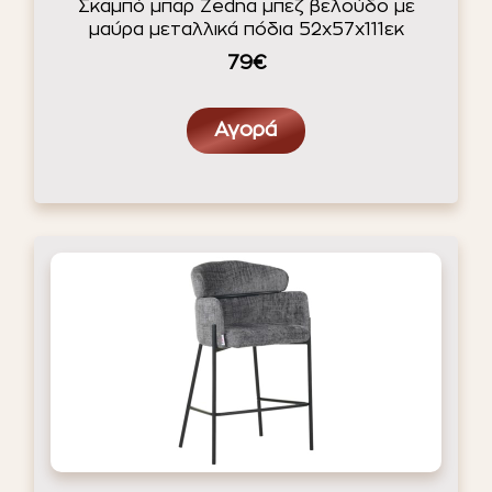
Σκαμπό μπαρ Zedna μπεζ βελούδο με
μαύρα μεταλλικά πόδια 52x57x111εκ
79€
Αγορά