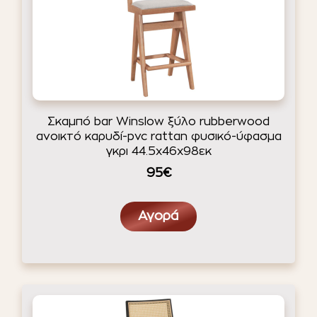
Σκαμπό bar Winslow ξύλο rubberwood
ανοικτό καρυδί-pvc rattan φυσικό-ύφασμα
γκρι 44.5x46x98εκ
95€
Αγορά