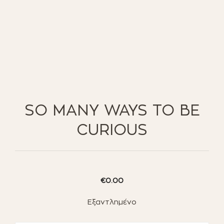
ΈΠΙΠΛΑ ΚΉΠΟΥ
ΦΟΙΤΗΤΙΚΑ ΠΑΚΕΤΑ
ΦΩΤΙΣΜΌΣ
EN STOCK
NOTRE CONCEPT
LOOKBOOK
ESPACE PRO
SO MANY WAYS TO BE
CURIOUS
€
0.00
Εξαντλημένο