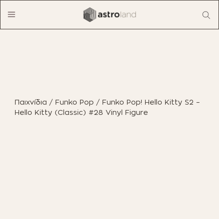
Μετάβαση
Menu
σε
περιεχόμενο
ΠΡΟΪΟΝΤΑ
ΈΠΙΠΛΑ ΕΣΩΤΕΡΙΚΟΎ ΧΏΡΟΥ
Παιχνίδια
/
Funko Pop
/ Funko Pop! Hello Kitty S2 –
ΈΠΙΠΛΑ ΕΞΩΤΕΡΙΚΟΎ ΧΏΡΟΥ
Hello Kitty (Classic) #28 Vinyl Figure
ΟΙΚΙΑΚΌΣ ΕΞΟΠΛΙΣΜΌΣ
ΈΠΙΠΛΑ ΓΡΑΦΕΊΟΥ
ΠΑΙΧΝΊΔΙΑ
ΔΙΑΚΌΣΜΗΣΗ
ΕΠΑΓΓΕΛΜΑΤΙΚΆ ΈΠΙΠΛΑ
BOHO CHIC
ΒΙΒΛΊΑ