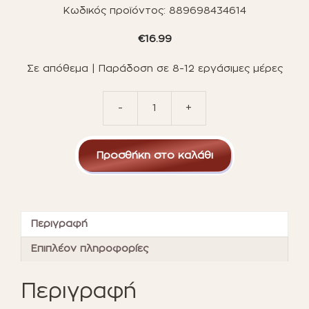
Κωδικός προϊόντος:
889698434614
€
16.99
Σε απόθεμα | Παράδοση σε 8-12 εργάσιμες μέρες
-
+
Funko
Pop!
Hello
Προσθήκη στο καλάθι
Kitty
S2
-
Hello
Kitty
Περιγραφή
(Classic)
#28
Επιπλέον πληροφορίες
Vinyl
Figure
Περιγραφή
ποσότητα