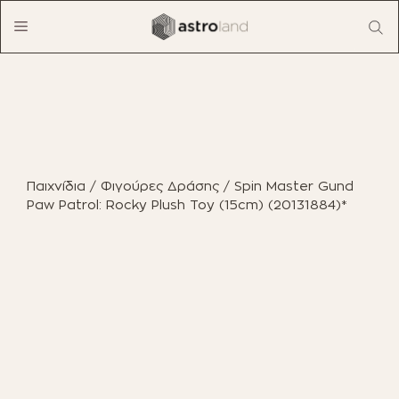
Μετάβαση
Menu
σε
περιεχόμενο
ΠΡΟΪΟΝΤΑ
ΈΠΙΠΛΑ ΕΣΩΤΕΡΙΚΟΎ ΧΏΡΟΥ
Παιχνίδια
/
Φιγούρες Δράσης
/ Spin Master Gund
ΈΠΙΠΛΑ ΕΞΩΤΕΡΙΚΟΎ ΧΏΡΟΥ
Paw Patrol: Rocky Plush Toy (15cm) (20131884)*
ΟΙΚΙΑΚΌΣ ΕΞΟΠΛΙΣΜΌΣ
ΈΠΙΠΛΑ ΓΡΑΦΕΊΟΥ
ΠΑΙΧΝΊΔΙΑ
ΔΙΑΚΌΣΜΗΣΗ
ΕΠΑΓΓΕΛΜΑΤΙΚΆ ΈΠΙΠΛΑ
BOHO CHIC
ΒΙΒΛΊΑ