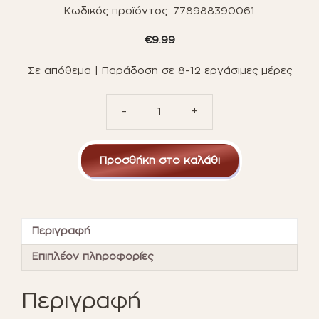
Κωδικός προϊόντος:
778988390061
€
9.99
Σε απόθεμα | Παράδοση σε 8-12 εργάσιμες μέρες
-
+
Spin
Master
Gund
Προσθήκη στο καλάθι
Paw
Patrol:
Rocky
Plush
Toy
Περιγραφή
(15cm)
(20131884)*
Επιπλέον πληροφορίες
ποσότητα
Περιγραφή